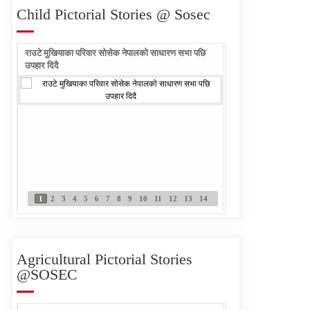
कोटेशन आह्वान
Child Pictorial Stories @ Sosec
Written Examination
राउटे मुखियाका परिवार सोसेक नेपालको साधारण सभा पछि
Notice Published for Field
राउटे वालिका आफ्नो नाम ल
उपहार दिदै
Officer- Sub Engineer
Written Examination
Notice Published PC
1
2
3
4
5
6
7
8
9
10
11
12
13
14
SOSEC Nepal Vacancy
Announcement-PC and
Field Officer (Sub-
Agricultural Pictorial Stories
Engineer)
@SOSEC