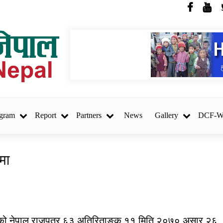
SOSEC, Nepal
gram
Report
Partners
News
Gallery
DCF-
मा
REQUEST FOR
ि
PROPOSAL (RFP) Project
Audit – Hatemalo Project
गरिएको नेपाल राजपत्र ६३ अतिरिताङ्क ११ मिति २०७० असार २६