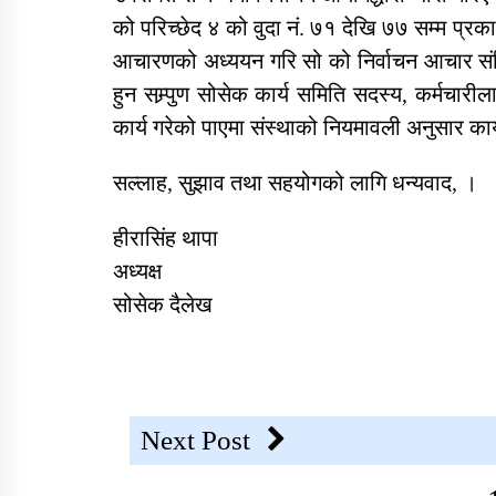
को परिच्छेद ४ को वुदा नं. ७१ देखि ७७ सम्म प्रकासि
आचारणको अध्ययन गरि सो को निर्वाचन आचार संहिता 
सोसेक नेपालको हाउस वारिङ
फर्निचर र स्वास्थ्य सामाग्री
हुन सम्र्पुण सोसेक कार्य समिति सदस्य, कर्मचार
आपुर्ति सम्वन्धि सुचना
कार्य गरेको पाएमा संस्थाको नियमावली अनुसार कार्
सल्लाह, सुझाव तथा सहयोगको लागि धन्यवाद, ।
सेवा खरिद सम्बन्धी सुचना
हीरासिंह थापा
अध्यक्ष
सोसेक दैलेख
परामर्श सेवा र ओखति जन्य
सामग्री खरिद
Next Post