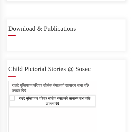
Download & Publications
Individual Interview Notice
Published for Agri-JTA
Child Pictorial Stories @ Sosec
Written Examination Notice
Published for Field Officer- Sub
राउटे मुखियाका परिवार सोसेक नेपालको साधारण सभा पछि
राउटे वालिका आफ्नो नाम ल
Engineer
उपहार दिदै
सेवा खरिद सम्बन्धी सुचना