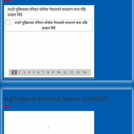
राउटे मुखियाका परिवार सोसेक नेपालको साधारण सभा पछि
राउटे वालिका आफ्नो नाम लेख्
उपहार दिदै
Individual Interview Notice
Published for Agri-JTA
1
2
3
4
5
6
7
8
9
10
11
12
13
14
Written Examination Notice
Published for Field Officer- Sub
Engineer
Agricultural Pictorial Stories @SOSEC
सेवा खरिद सम्बन्धी सुचना