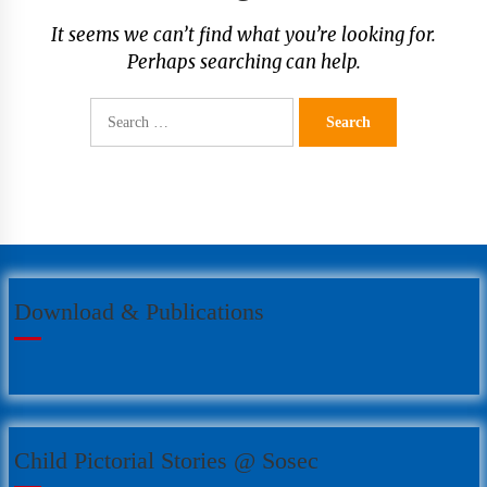
It seems we can’t find what you’re looking for.
Perhaps searching can help.
Search
REQUEST FOR PROPOSAL
(RFP) Project Audit – Hatemalo
for:
Project
सोसेक नेपाल खानेपानी गुणस्तर परीक्षण
प्रयोगशाला स्थापना गर्न उपकरण र
Download & Publications
सामग्री खरिदका लागि सिलबन्दी कोटेशन
आह्वान
सोसेक नेपालको हाउस वारिङ फर्निचर र
Child Pictorial Stories @ Sosec
स्वास्थ्य सामाग्री आपुर्ति सम्वन्धि सुचना