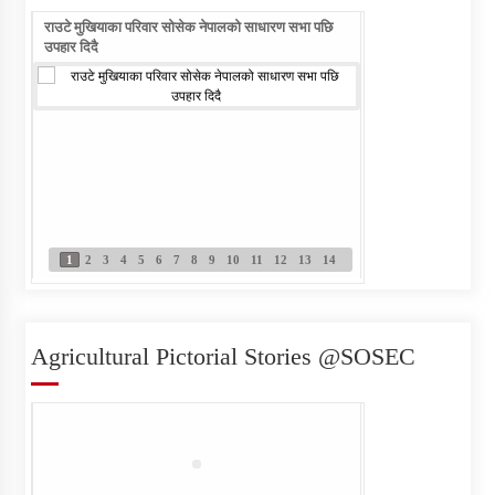
राउटे मुखियाका परिवार सोसेक नेपालको साधारण सभा पछि
राउटे वालिका आफ्नो नाम ल
उपहार दिदै
Individual Interview Notice
Published for Agri-JTA
1
2
3
4
5
6
7
8
9
10
11
12
13
14
Written Examination Notice
Published for Field Officer- Sub
Engineer
Agricultural Pictorial Stories @SOSEC
सेवा खरिद सम्बन्धी सुचना