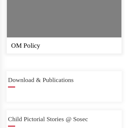
REQUEST FOR PROPOSAL
(RFP) Project Audit – Hatemalo
Project
OM Policy
सोसेक नेपाल खानेपानी गुणस्तर परीक्षण
प्रयोगशाला स्थापना गर्न उपकरण र
Download & Publications
सामग्री खरिदका लागि सिलबन्दी कोटेशन
आह्वान
सोसेक नेपालको हाउस वारिङ फर्निचर र
Child Pictorial Stories @ Sosec
स्वास्थ्य सामाग्री आपुर्ति सम्वन्धि सुचना