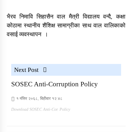
भैरव निमावि सिहासैन वाल मैत्री विद्यालय वन्दै, कक्षा
कोठामा स्थानीय शैशिक्ष सामाग्रीका साथ वाल वालिकाको
REQUEST FOR PROPOSAL
वसाई व्यवस्थापन ।
(RFP) Project Audit – Hatemalo
Project
Next Post
सोसेक नेपाल खानेपानी गुणस्तर परीक्षण
प्रयोगशाला स्थापना गर्न उपकरण र
SOSEC Anti-Corruption Policy
सामग्री खरिदका लागि सिलबन्दी कोटेशन
आह्वान
१ मंसिर २०६८, बिहीबार १२:४८
Download SOSEC Anti-Cor. Policy
सोसेक नेपालको हाउस वारिङ फर्निचर र
स्वास्थ्य सामाग्री आपुर्ति सम्वन्धि सुचना