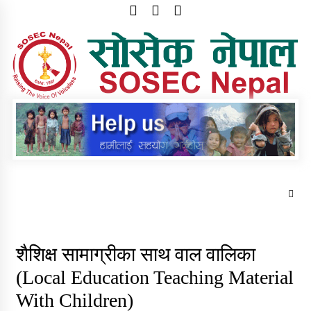
Skip
to
content
S
N
sosec.org.np
Trending Now
शैशिक्ष सामाग्रीका साथ वाल वालिका
(Local Education Teaching Material
वार्षिक प्रगति प्रतिवेदन र परिवर्तनका कथा
छपाइ सम्वन्धि सुचना
With Children)