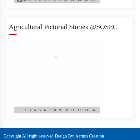
Agricultural Pictorial Stories @SOSEC
Final Result Published for Various
Positions
Written Examination Notice
Published PC
1
2
3
4
5
6
7
8
9
10
11
12
13
14
परामर्श सेवा र ओखति जन्य सामग्री खरिद
Copyright All right reserved Design By:
Aarush Creation