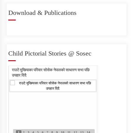
Download & Publications
Individual Interview Notice
Published for Agri-JTA
Child Pictorial Stories @ Sosec
राउटे मुखियाका परिवार सोसेक नेपालको साधारण सभा पछि
राउटे वालिका आफ्नो नाम ल
Written Examination Notice
उपहार दिदै
Published for Field Officer- Sub
Engineer
सेवा खरिद सम्बन्धी सुचना
1
2
3
4
5
6
7
8
9
10
11
12
13
14