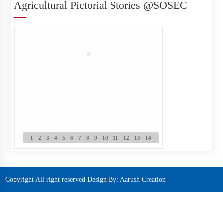
Agricultural Pictorial Stories @SOSEC
1
2
3
4
5
6
7
8
9
10
11
12
13
14
Copyright All right reserved Design By:
Aarush Creation
Home
Contact
Email
Feedback us
Help Us
Log In