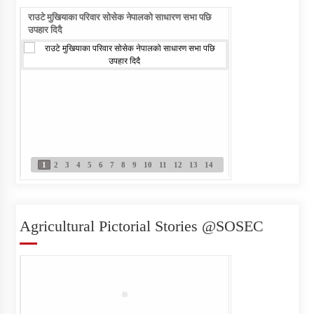
राउटे मुखियाका परिवार सोसेक नेपालको साधारण सभा पछि
राउटे वालिका आफ्नो नाम ल
उपहार दिदै
Individual Interview Notice
Published for Agri-JTA
1
2
3
4
5
6
7
8
9
10
11
12
13
14
Written Examination Notice
Published for Field Officer- Sub
Engineer
Agricultural Pictorial Stories @SOSEC
सेवा खरिद सम्बन्धी सुचना