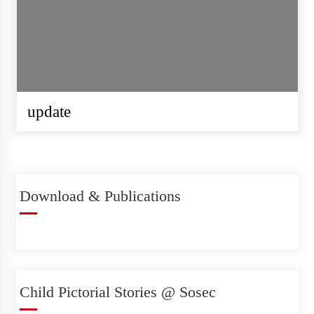
REQUEST FOR PROPOSAL
(RFP) Project Audit – Hatemalo
Project
update
सोसेक नेपाल खानेपानी गुणस्तर परीक्षण
प्रयोगशाला स्थापना गर्न उपकरण र
Download & Publications
सामग्री खरिदका लागि सिलबन्दी कोटेशन
आह्वान
सोसेक नेपालको हाउस वारिङ फर्निचर र
Child Pictorial Stories @ Sosec
स्वास्थ्य सामाग्री आपुर्ति सम्वन्धि सुचना