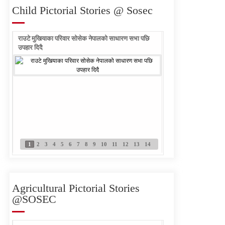
कोटेशन आह्वान
Child Pictorial Stories @ Sosec
Written Examination
राउटे मुखियाका परिवार सोसेक नेपालको साधारण सभा पछि
Notice Published for Field
राउटे वालिका आफ्नो नाम ल
उपहार दिदै
Officer- Sub Engineer
Written Examination
Notice Published PC
1
2
3
4
5
6
7
8
9
10
11
12
13
14
SOSEC Nepal Vacancy
Announcement-PC and
Field Officer (Sub-
Agricultural Pictorial Stories
Engineer)
@SOSEC