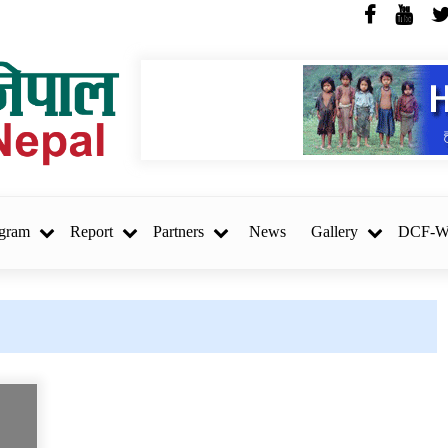
SOSEC, Nepal
gram
Report
Partners
News
Gallery
DCF-
REQUEST FOR
ि
PROPOSAL (RFP) Project
Audit – Hatemalo Project