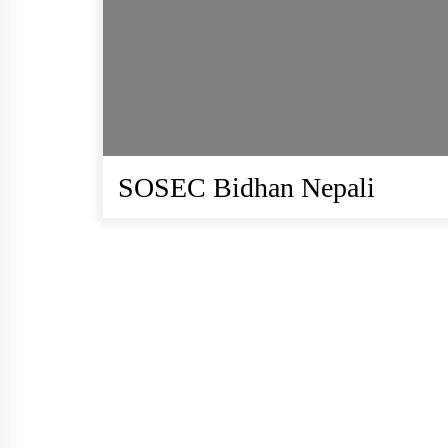
सोसेक नेपालको हाउस वारिङ
फर्निचर र स्वास्थ्य सामाग्री
आपुर्ति सम्वन्धि सुचना
SOSEC Bidhan Nepali
सेवा खरिद सम्बन्धी सुचना
परामर्श सेवा र ओखति जन्य
सामग्री खरिद