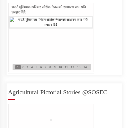
राउटे मुखियाका परिवार सोसेक नेपालको साधारण सभा पछि
राउटे वालिका आफ्नो नाम ल
उपहार दिदै
Individual Interview Notice
Published for Agri-JTA
1
2
3
4
5
6
7
8
9
10
11
12
13
14
Written Examination Notice
Published for Field Officer- Sub
Engineer
Agricultural Pictorial Stories @SOSEC
सेवा खरिद सम्बन्धी सुचना