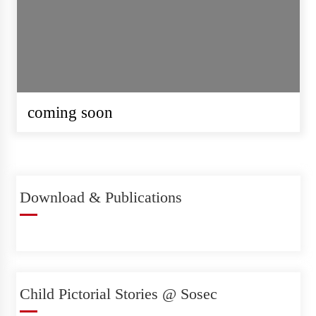
REQUEST FOR PROPOSAL
(RFP) Project Audit – Hatemalo
Project
coming soon
सोसेक नेपाल खानेपानी गुणस्तर परीक्षण
प्रयोगशाला स्थापना गर्न उपकरण र
Download & Publications
सामग्री खरिदका लागि सिलबन्दी कोटेशन
आह्वान
सोसेक नेपालको हाउस वारिङ फर्निचर र
Child Pictorial Stories @ Sosec
स्वास्थ्य सामाग्री आपुर्ति सम्वन्धि सुचना